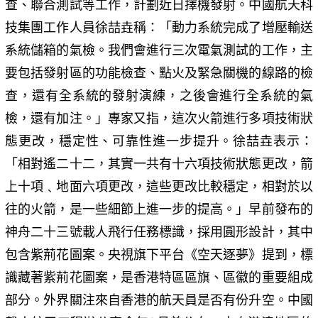
查、聯合測試等工作，計劃近日擇機發射。中國航天科
技集團工作人員徐喆垚稱：「動力系統完成了增壓輸送
系統儲箱的氣檢。我們會進行三次電氣測試的工作，主
要包括發射區的功能檢查、點火及緊急關機的線路的檢
查，還有全系統的發射演練，之後會進行全系統的氣
檢，還有加注。」專家又指，這次火箭進行多項技術狀
態更改，穩定性、可靠性進一步提升。徐喆垚表示：
「相對遙二十二，其實一共有十六項技術狀態更改，箭
上十項﹑地面六項更改，這些更改比較穩定，相對於以
往的火箭，是一些細節上進一步的提高。」早前發布的
神舟二十三號載人飛行任務標識，採用圓形設計，其中
包含紫荊花圖案。央視旗下平台《空天逐夢》提到，標
識藏著紫荊花圖案，是香港特區區旗、區徽的重要組成
部分。外界關注來自香港的航天員是否有份升空。中國