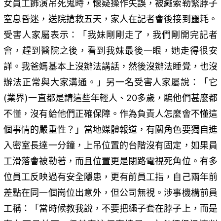
女員工飾演吊死鬼時，懷疑操作失誤，被繩索勒緊脖子
窒息昏迷，送院搶救五天，家人在記者會後接到噩耗。
受害人家屬表示：「我妹剛剛走了，我們剛開完記者
會，趕到醫院之後，看到我妹最後一眼，她走得很安
詳。我爸媽基本上沒辦法講話，然後沒辦法睡覺，也沒
辦法正常與大家溝通。」另一名受害人家屬說：「它
(業界)一直都是請這些年輕人、20多歲，騙他們甚麼都
不懂，沒有給他們正確保障。作為負責人怎麼會不懂這
個事情的嚴重性？」當地媒體報道，有關角色要獨自進
入密室長達一分鐘，上吊位置的台階沒有固定，如果員
工滑落會被勒著，而且位置更是閉路電視死角位。有多
位員工反映過有安全隱患，更有前員工指，自己兩年前
差點在同一個崗位出意外，但公司無視。涉事機構前員
工稱：「當時候教我說，不要把繩子套在脖子上，而是