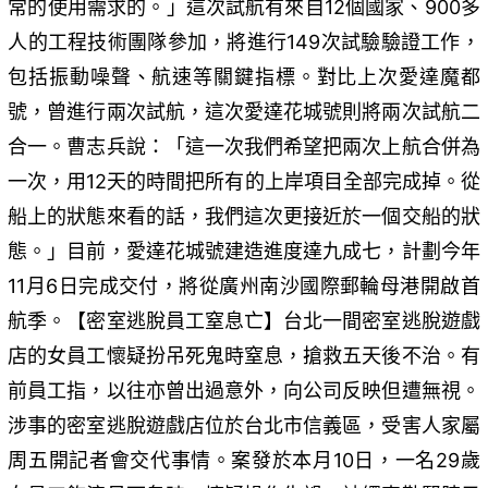
常的使用需求的。」這次試航有來自12個國家、900多
人的工程技術團隊參加，將進行149次試驗驗證工作，
包括振動噪聲、航速等關鍵指標。對比上次愛達魔都
號，曾進行兩次試航，這次愛達花城號則將兩次試航二
合一。曹志兵說：「這一次我們希望把兩次上航合併為
一次，用12天的時間把所有的上岸項目全部完成掉。從
船上的狀態來看的話，我們這次更接近於一個交船的狀
態。」目前，愛達花城號建造進度達九成七，計劃今年
11月6日完成交付，將從廣州南沙國際郵輪母港開啟首
航季。【密室逃脫員工窒息亡】台北一間密室逃脫遊戲
店的女員工懷疑扮吊死鬼時窒息，搶救五天後不治。有
前員工指，以往亦曾出過意外，向公司反映但遭無視。
涉事的密室逃脫遊戲店位於台北市信義區，受害人家屬
周五開記者會交代事情。案發於本月10日，一名29歲