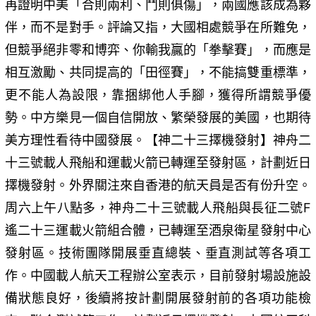
再證明中美「合則兩利、鬥則俱傷」，兩國應該成為夥
伴，而不是對手。評論又指，大國相處競爭在所難免，
但競爭絕非零和博弈、你輸我贏的「拳擊賽」，而應是
相互激勵、共同提高的「田徑賽」，不能搞雙重標準，
更不能人為設限，靠捆綁他人手腳，獲得所謂競爭優
勢。中方樂見一個自信開放、繁榮發展的美國，也期待
美方理性看待中國發展。【神二十三擇機發射】神舟二
十三號載人飛船和運載火箭已轉運至發射區，計劃近日
擇機發射。外界關注來自香港的航天員是否有份升空。
周六上午八點多，神舟二十三號載人飛船與長征二號F
遙二十三運載火箭組合體，已轉運至酒泉衛星發射中心
發射區。技術團隊開展垂直總裝、垂直測試等各項工
作。中國載人航天工程辦公室表示，目前發射場設施設
備狀態良好，後續將按計劃開展發射前的各項功能檢