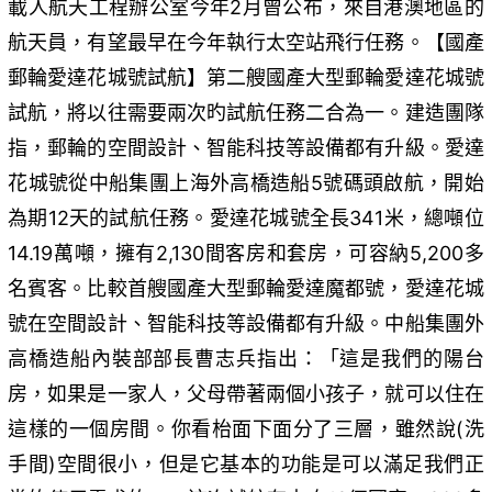
載人航天工程辦公室今年2月曾公布，來自港澳地區的
航天員，有望最早在今年執行太空站飛行任務。【國產
郵輪愛達花城號試航】第二艘國產大型郵輪愛達花城號
試航，將以往需要兩次旳試航任務二合為一。建造團隊
指，郵輪的空間設計、智能科技等設備都有升級。愛達
花城號從中船集團上海外高橋造船5號碼頭啟航，開始
為期12天的試航任務。愛達花城號全長341米，總噸位
14.19萬噸，擁有2,130間客房和套房，可容納5,200多
名賓客。比較首艘國產大型郵輪愛達魔都號，愛達花城
號在空間設計、智能科技等設備都有升級。中船集團外
高橋造船內裝部部長曹志兵指出：「這是我們的陽台
房，如果是一家人，父母帶著兩個小孩子，就可以住在
這樣的一個房間。你看枱面下面分了三層，雖然說(洗
手間)空間很小，但是它基本的功能是可以滿足我們正