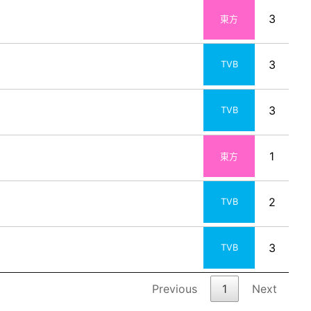
3
東方
3
TVB
3
TVB
1
東方
2
TVB
3
TVB
Previous
1
Next