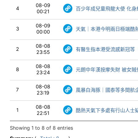
08-09
4
百少年成兒童飛龍大使 化身
00:21
08-09
3
天氣｜本港今明兩日極端酷
00:00
08-08
2
有醫生指本港受流感新冠等
23:55
08-08
8
元朗中年漢按摩失財 被女賊
23:24
08-08
7
風暴白海豚｜國泰等多間航
23:19
08-08
1
酷熱天氣下多處有行山人士
22:51
Showing 1 to 8 of 8 entries