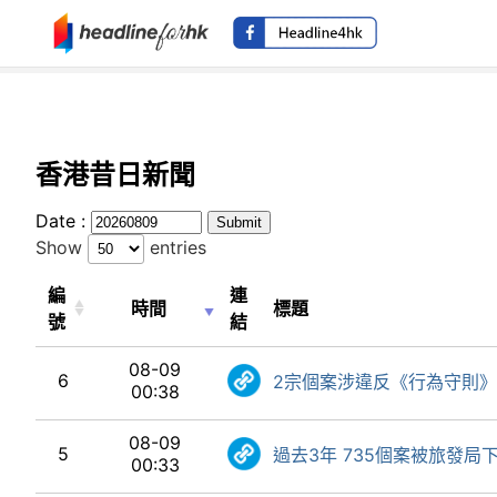
香港昔日新聞
Date :
Show
entries
編
連
時間
標題
號
結
08-09
6
2宗個案涉違反《行為守則》
00:38
08-09
5
過去3年 735個案被旅發局下
00:33