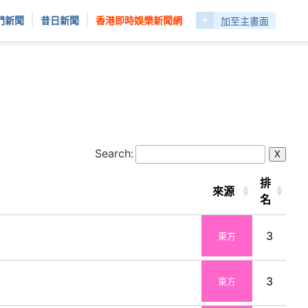
+
|
|
門新聞
昔日新聞
香港即時娛樂新聞網
加至主畫面
Search:
X
排
來源
名
3
東方
3
東方