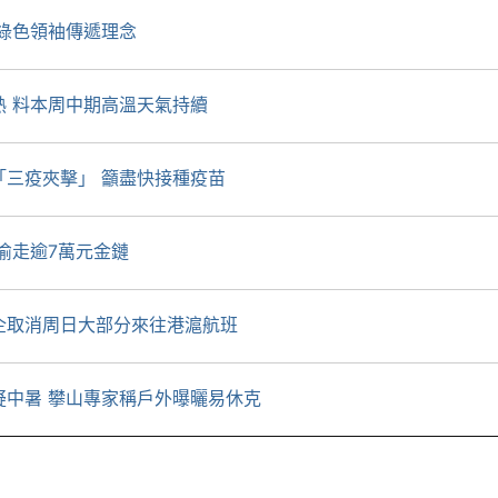
綠色領袖傳遞理念
熱 料本周中期高溫天氣持續
「三疫夾擊」 籲盡快接種疫苗
偷走逾7萬元金鏈
企取消周日大部分來往港滬航班
疑中暑 攀山專家稱戶外曝曬易休克