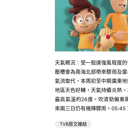
天氣概況︰受一股達強風程度的
壓槽會為南海北部帶來驟雨及雷
氣流取代，本周初至中期廣東地
地區天色好轉，天氣持續炎熱。
最高氣溫約26度。吹清勁偏東
來兩三日仍有幾陣驟雨。05:45
TVB原文連結