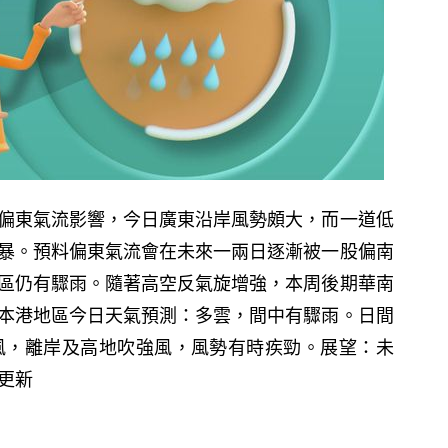
偏東氣流影響，今日廣東沿岸風勢頗大，而一道低
暴。預料偏東氣流會在未來一兩日逐漸被一股偏南
區仍有驟雨。隨著高空反氣旋增強，本周後期華南
本港地區今日天氣預測：多雲，間中有驟雨。日間
風，離岸及高地吹強風，風勢有時疾勁。展望：未
 更新