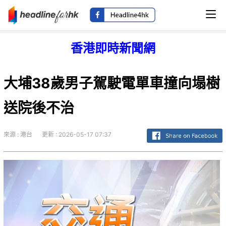
香港即時新聞網
大埔38歲男子駕駛電單車撞向塌樹
送院後不治
來源 : 港台
更新 : 2026-05-17 07:37