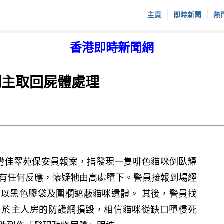
|
|
主頁
即時新聞
熱
香港即時新聞網
飼主取回屍體處理
小西灣佳翠苑保安員報案，指發現一隻啡色貓咪倒臥耀
有任何反應，懷疑牠由高處墮下。警員接報到場經
以黑色膠袋及圍欄遮蔽貓咪遺體。 其後，警員找
示由於主人房的防護網損毀，相信貓咪從缺口墮樓死