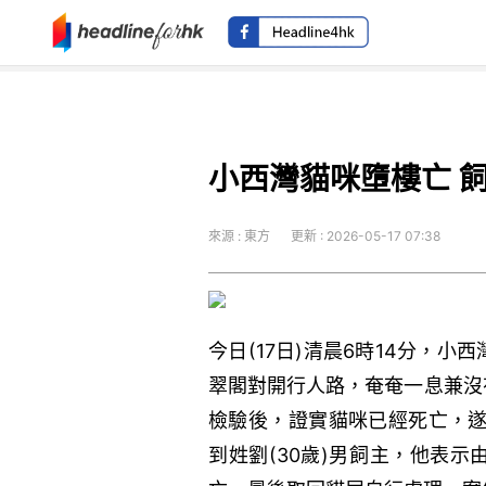
小西灣貓咪墮樓亡 
來源 : 東方
更新 : 2026-05-17 07:38
今日(17日)清晨6時14分，
翠閣對開行人路，奄奄一息兼沒
檢驗後，證實貓咪已經死亡，遂
到姓劉(30歲)男飼主，他表