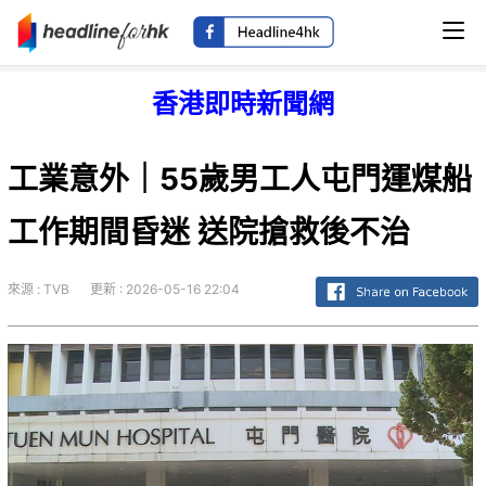
香港即時新聞網
工業意外｜55歲男工人屯門運煤船
工作期間昏迷 送院搶救後不治
來源 : TVB
更新 : 2026-05-16 22:04