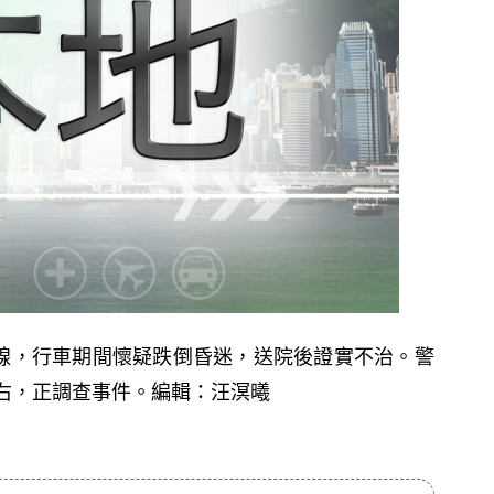
線，行車期間懷疑跌倒昏迷，送院後證實不治。警
左右，正調查事件。編輯：汪溟曦