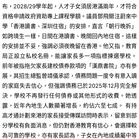
布，2028/29學年起，人才子女須居港滿兩年，才符合
資格申請政府資助專上課程學額。議員鄧飛關注蔚來中
學「香港讀書、深圳住宿」的安排，直言「朝行晚拆」
如跨境生一樣，日間在港讀書、晚間回內地住宿，這樣
的安排並不妥，強調必須夜晚留在香港。他又指，教育
局正設立私校名冊，能讓家長多一項指標揀選學校。
前年被指拖欠家長建校債券款項的「漢鼎書院」亦有參
展。其招生總監曾靖儀承認，債務問題一度令有意入讀
的家庭失去信心，但強調債務已於2025年12月完全解
決，學校不再發行任何債券或其他形式的收費。她透
露，近年內地生人數顯著增長，約佔六至七成。 有持
高才通計劃來港的家長接受傳媒訪問時表示，留意到部
分學校有負面消息，但仍對香港教育有信心，會選擇較
為可靠的學校。亦有家長認為，子女在內地成績屬中等