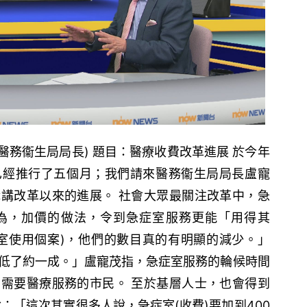
(醫務衞生局局長) 題目：醫療收費改革進展 於今年
已經推行了五個月；我們請來醫務衞生局局長盧寵
講改革以來的進展。 社會大眾最關注改革中，急
為，加價的做法，令到急症室服務更能「用得其
室使用個案)，他們的數目真的有明顯的減少。」
低了約一成。」盧寵茂指，急症室服務的輪候時間
需要醫療服務的市民。 至於基層人士，也會得到
：「這次其實很多人說，急症室(收費)要加到400