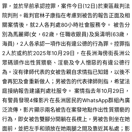
罪，並於早前承認控罪，案件今日(12日)於東區裁判法
院判刑。裁判官林子康指在考慮到被告的報告正面及相
關案情後，就2人各判處80小時社會服務令。 被告分
別為馬麗卿(女，62歲，任職收銀員)及吳濤明(63歲，
海員)，2人各承認一項作出有違公德的行為罪。控罪指
2人於或約於2025年10月29日，在長洲海傍街長洲公
眾碼頭作出性質猥褻、淫褻及令人憎惡的有違公德行
為。沒有律師代表的女被告親自求情指已知錯，以後不
會再犯及會重新做人；男被告的代表律師則指，希望法
庭接納報告建議判處社服令。 案情指去年10月29日，
有警員發現4條影片在長洲居民的WhatsApp群組內廣
泛流傳，影片顯示兩名被告在案發地點作出性質猥褻的
行為，即女被告雙腳分開躺在長櫈上，男被告則坐在她
面前，並把左手和頭放在她兩腿之間及靠近其私處；影