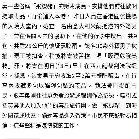
募一些俗稱「飛機豬」的販毒成員，安排他們前往歐洲
提取毒品，再偷運入本港。 昨日人員在香港國際機場
的入境大堂內，截查一名由意大利米蘭抵港的外籍男
子，並在海關人員的協助下，在他的行李中搜出一共9
包、共重25公斤的懷疑氯胺酮。 該名30歲外籍男子被
捕，現正被扣查，稍後將會被暫控一項「販運危險藥
物」罪，將會在明日(13日)早上在西九龍裁判法院提
堂。據悉，涉案男子約收取2至3萬元報酬販毒，在行
李內收藏多包以貓糧包裝的毒品。 執法部門提醒市
民，販毒集團往往以免費旅遊或報酬作為招徠，吸引或
招募其他人加入他們的毒品旅行團，做「飛機豬」到海
外國家或地區，偷運毒品進入香港。市民不應該輕易相
信，這些聲稱是賺快錢的工作。