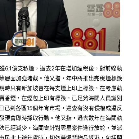
獲6.1億支私煙，過去2年在增加煙稅後，對前線執
等層面加強堵截。他又指，年中將推出完稅煙標籤
現時只有新加坡會在每支煙上印上標籤，在考慮執
賣香煙，在煙包上印有標籤，已足夠海關人員識別
日已到各區15個年宵市場，巡查有沒有侵權或違反
發現會即時採取行動。他又指，過去數年在海關執
法已經減少，海關會針對零星案件進行放蛇，並派
市民北上辦年貨時，切勿帶違禁物品返港，包括蘭