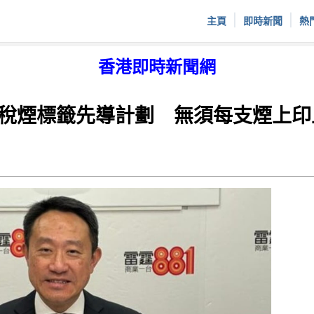
|
|
主頁
即時新聞
熱
香港即時新聞網
稅煙標籤先導計劃 無須每支煙上印