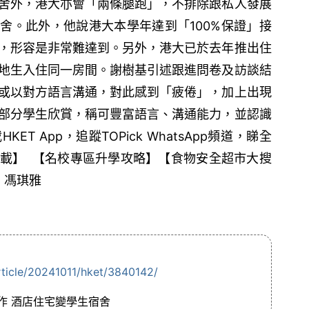
舍外，港大亦會「兩條腿跑」，不排除跟私人發展
舍。此外，他說港大本學年達到「100%保證」接
，形容是非常難達到。另外，港大已於去年推出住
地生入住同一房間。謝樹基引述跟進問卷及訪談結
或以對方語言溝通，對此感到「疲倦」，加上出現
部分學生欣賞，稱可豐富語言、溝通能力，並認識
T App，追蹤TOPick WhatsApp頻道，睇全
載】 【名校專區升學攻略】【食物安全超市大搜
：馮琪雅
rticle/20241011/hket/3840142/
作 酒店住宅變學生宿舍