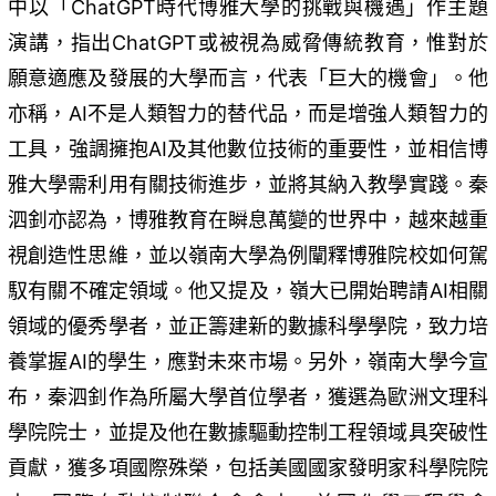
中以「ChatGPT時代博雅大學的挑戰與機遇」作主題
演講，指出ChatGPT或被視為威脅傳統教育，惟對於
願意適應及發展的大學而言，代表「巨大的機會」。他
亦稱，AI不是人類智力的替代品，而是增強人類智力的
工具，強調擁抱AI及其他數位技術的重要性，並相信博
雅大學需利用有關技術進步，並將其納入教學實踐。秦
泗釗亦認為，博雅教育在瞬息萬變的世界中，越來越重
視創造性思維，並以嶺南大學為例闡釋博雅院校如何駕
馭有關不確定領域。他又提及，嶺大已開始聘請AI相關
領域的優秀學者，並正籌建新的數據科學學院，致力培
養掌握AI的學生，應對未來市場。另外，嶺南大學今宣
布，秦泗釗作為所屬大學首位學者，獲選為歐洲文理科
學院院士，並提及他在數據驅動控制工程領域具突破性
貢獻，獲多項國際殊榮，包括美國國家發明家科學院院