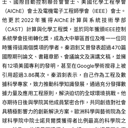
士、國際自動控制聯合會會士、美國化學工程學會
（AIChE）會士及電機電子工程師學會（IEEE）會士。
他更於2022年獲得AIChE計算與系統技術學部
（CAST）計算與化學工程獎，並於同年獲頒IEEE控制
系統學會技術轉化獎，成為大中華區首位及唯一一位同
時獲得這兩個獎項的學者。秦泗釗又曾發表超過470篇
國際期刊論文、書籍章節、會議論文及演講文稿，並擁
有12項美國專利的發明，甚至在Google學術搜尋上被
引用超過3.86萬次。秦泗釗表示，自己作為工程及數
據科學專家，致力推動科學知識發展，通過充分發揮數
據力量及應用工程原則，解決迫切的全球環境挑戰。他
亦期待日後與學院其他成員緊密合作，共同創造對社會
具積極影響力的創新解決方案。歐洲科學與藝術院為全
球科學院中院士諾貝爾獎獲得者比例最高的科學院之