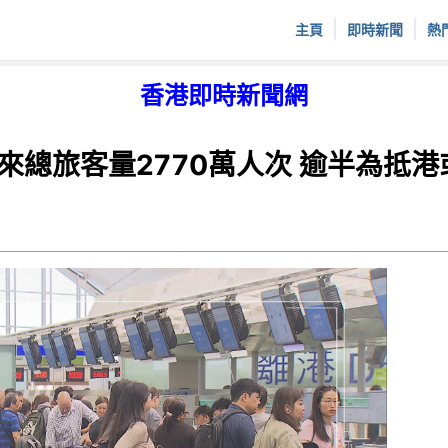
|
|
主頁
即時新聞
熱
香港即時新聞網
來總旅客量2770萬人次 逾半為抵