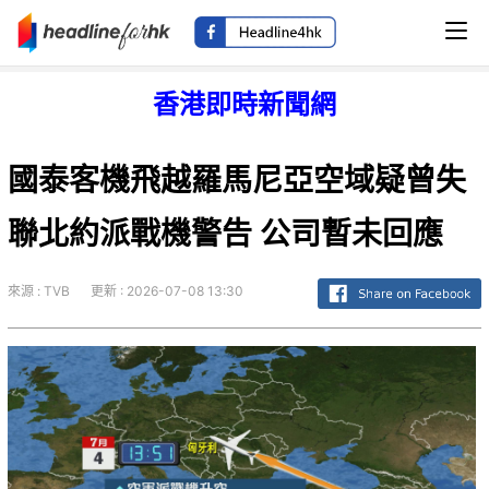
香港即時新聞網
國泰客機飛越羅馬尼亞空域疑曾失
聯北約派戰機警告 公司暫未回應
來源 : TVB
更新 : 2026-07-08 13:30