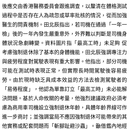
後應交由香港醫務委員會跟進調查，以釐清在體格測試
過程中是否存在人為疏忽或草率批核的情況，從而加強
醫生的問責機制。田北辰指出，若司機在通過「一年一
檢」後的一年內發生嚴重意外，外界難以判斷是司機身
體狀況急劇轉變。資料圖片指「最高工時」未足夠 促
考慮強制退休除了基本的身體機能，田北辰強調專注力
與疲勞程度對駕駛表現有重大影響。他指出，部分司機
可能在測試時表現正常，但實際長時間駕駛後容易疲
勞。由於現時缺乏具成本效益的方法去檢測駕駛者的
「易倦程度」，他認為單靠訂立「最高工時」未必能解
決問題。基於人命攸關的考量，他強烈建議政府必須考
慮為商用車司機設立強制退休年齡，具體年齡界線可作
進一步商討；並強調當局不應因強制退休可能帶來的其
他實務或配套問題而「斬腳趾避沙蟲」。籲借鑑內地經