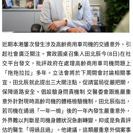
近期本港屢次發生涉及高齡商用車司機的交通意外，引
起社會廣泛關注。實政圓桌召集人田北辰今(8日)在社
交平台發文，批評政府在處理高齡商用車司機問題上
「拖拖拉拉」多年。立法會將於下周開會討論相關事
宜，田北辰就此提出三大關注點，促請當局從嚴把關，
保障道路安全。倡設驗身問責機制 交醫委會跟進嚴重
意外針對現時高齡司機的體格檢驗機制，田北辰指出，
若司機在通過「一年一檢」後的一年內發生嚴重意外，
外界難以判斷是司機身體狀況急劇轉變，抑或是負責評
估的醫生「得過且過」。他建議，這類嚴重意外個案事