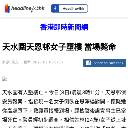
香港即時新聞網
天水圍天恩邨女子墮樓 當場斃命
來源 : 東方
更新 : 2026-07-08 07:57
天水圍有人墮樓亡。今日(8日)凌晨3時11分，天恩邨保
安員報案，指發現一名女子倒臥在恩澤樓對開，懷疑她
從高處墮下。救護員接報到場，經檢驗後證實事主已當
場死亡。警員經初步調查，相信姓林(24歲)女子從上址