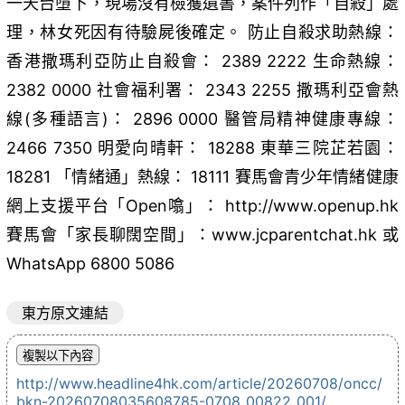
一天台墮下，現場沒有檢獲遺書，案件列作「自殺」處
理，林女死因有待驗屍後確定。 防止自殺求助熱線：
香港撒瑪利亞防止自殺會： 2389 2222 生命熱線：
2382 0000 社會福利署： 2343 2255 撒瑪利亞會熱
線(多種語言)： 2896 0000 醫管局精神健康專線：
2466 7350 明愛向晴軒： 18288 東華三院芷若園：
18281 「情緒通」熱線： 18111 賽馬會青少年情緒健康
網上支援平台「Open噏」： http://www.openup.hk
賽馬會「家長聊闊空間」：www.jcparentchat.hk 或
WhatsApp 6800 5086
東方原文連結
http://www.headline4hk.com/article/20260708/oncc/
bkn-20260708035608785-0708_00822_001/