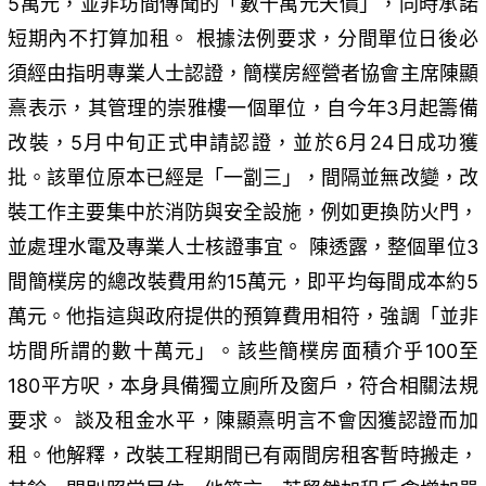
5萬元，並非坊間傳聞的「數十萬元天價」，同時承諾
短期內不打算加租。 根據法例要求，分間單位日後必
須經由指明專業人士認證，簡樸房經營者協會主席陳顯
熹表示，其管理的崇雅樓一個單位，自今年3月起籌備
改裝，5月中旬正式申請認證，並於6月24日成功獲
批。該單位原本已經是「一劏三」，間隔並無改變，改
裝工作主要集中於消防與安全設施，例如更換防火門，
並處理水電及專業人士核證事宜。 陳透露，整個單位3
間簡樸房的總改裝費用約15萬元，即平均每間成本約5
萬元。他指這與政府提供的預算費用相符，強調「並非
坊間所謂的數十萬元」。該些簡樸房面積介乎100至
180平方呎，本身具備獨立廁所及窗戶，符合相關法規
要求。 談及租金水平，陳顯熹明言不會因獲認證而加
租。他解釋，改裝工程期間已有兩間房租客暫時搬走，