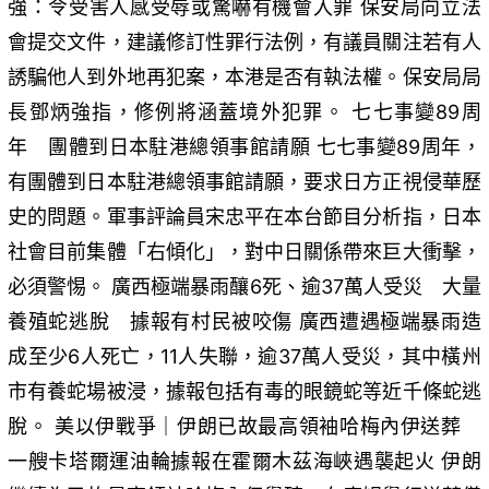
強：令受害人感受辱或驚嚇有機會入罪 保安局向立法
會提交文件，建議修訂性罪行法例，有議員關注若有人
誘騙他人到外地再犯案，本港是否有執法權。保安局局
長鄧炳強指，修例將涵蓋境外犯罪。 七七事變89周
年 團體到日本駐港總領事館請願 七七事變89周年，
有團體到日本駐港總領事館請願，要求日方正視侵華歷
史的問題。軍事評論員宋忠平在本台節目分析指，日本
社會目前集體「右傾化」，對中日關係帶來巨大衝擊，
必須警惕。 廣西極端暴雨釀6死、逾37萬人受災 大量
養殖蛇逃脫 據報有村民被咬傷 廣西遭遇極端暴雨造
成至少6人死亡，11人失聯，逾37萬人受災，其中橫州
市有養蛇場被浸，據報包括有毒的眼鏡蛇等近千條蛇逃
脫。 美以伊戰爭｜伊朗已故最高領袖哈梅內伊送葬
一艘卡塔爾運油輪據報在霍爾木茲海峽遇襲起火 伊朗