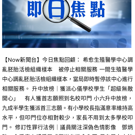
【Now新聞台】今日焦點回顧： 希愈生殖醫學中心調
亂胚胎活檢組織樣本 被停止相關服務 一間生殖醫學
中心調亂胚胎活檢組織樣本，當局即時暫停該中心進行
相關服務。 升中放榜｜獲派心儀學校學生「超級無敵
開心」 有人獲首志願照到名校叩門 小六升中放榜，
九成半學生獲派首三志願。有小學校長指滿意率維持高
水平，但叩門位亦相對較少，家長不用到太多學校叩
門。 修訂性罪行法例｜議員關注深偽色情影像 鄧炳