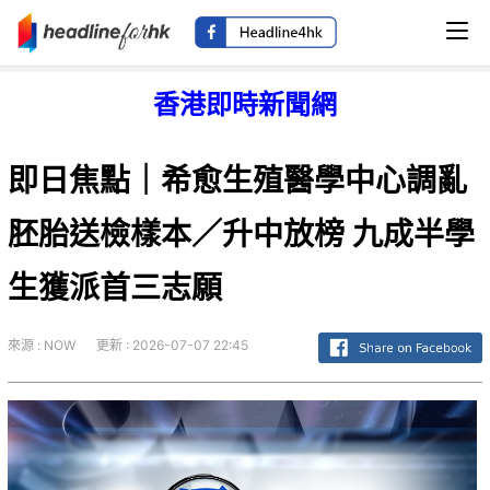
香港即時新聞網
即日焦點｜希愈生殖醫學中心調亂
胚胎送檢樣本／升中放榜 九成半學
生獲派首三志願
來源 : NOW
更新 : 2026-07-07 22:45