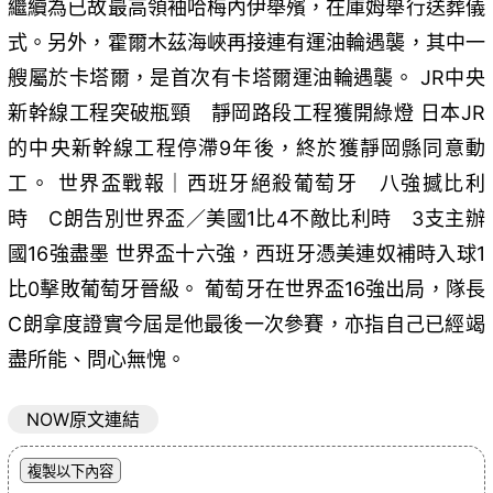
繼續為已故最高領袖哈梅內伊舉殯，在庫姆舉行送葬儀
式。另外，霍爾木茲海峽再接連有運油輪遇襲，其中一
艘屬於卡塔爾，是首次有卡塔爾運油輪遇襲。 JR中央
新幹線工程突破瓶頸 靜岡路段工程獲開綠燈 日本JR
的中央新幹線工程停滯9年後，終於獲靜岡縣同意動
工。 世界盃戰報｜西班牙絕殺葡萄牙 八強撼比利
時 C朗告別世界盃／美國1比4不敵比利時 3支主辦
國16強盡墨 世界盃十六強，西班牙憑美連奴補時入球1
比0擊敗葡萄牙晉級。 葡萄牙在世界盃16強出局，隊長
C朗拿度證實今屆是他最後一次參賽，亦指自己已經竭
盡所能、問心無愧。
NOW原文連結