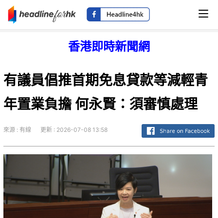
香港即時新聞網
有議員倡推首期免息貸款等減輕青
年置業負擔 何永賢：須審慎處理
來源 : 有線
更新 : 2026-07-08 13:58