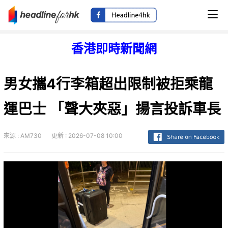
香港即時新聞網
男女攜4行李箱超出限制被拒乘龍
運巴士 「聲大夾惡」揚言投訴車長
來源 : AM730
更新 : 2026-07-08 10:00