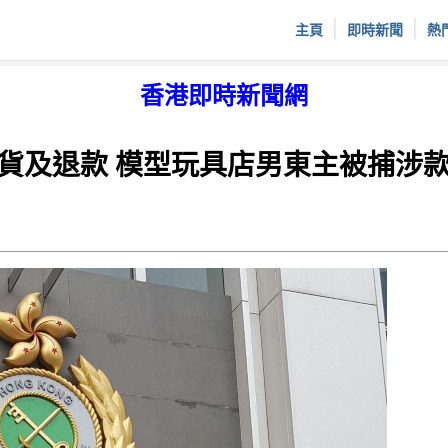
|
|
主頁
即時新聞
熱
香港即時新聞網
貨及退款 模型玩具店男東主被捕涉款2