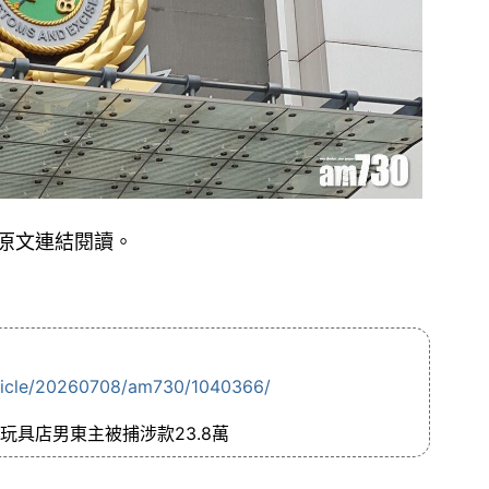
原文連結閱讀。
rticle/20260708/am730/1040366/
玩具店男東主被捕涉款23.8萬