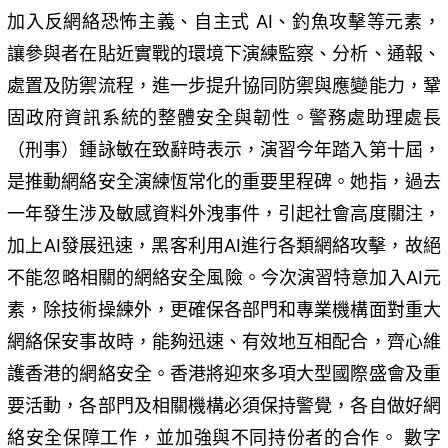
加入反網絡恐怖主義、自主式 AI、釣魚攻擊等元素，
讓參與者在貼近實戰的環境下演練監察、分析、通報、
處置及防禦流程，進一步提升協同防禦與應變能力，鞏
固政府資訊系統的整體安全與韌性。警務處助理處長
（刑事）鍾詠敏在致辭時表示，演習今年踏入第十屆，
是推動網絡安全演練恆常化的重要里程碑。她指，過去
一年發生涉及敏感資料外洩事件，引起社會高度關注，
加上AI發展迅速，黑客利用AI進行各類網絡攻擊，故絕
不能忽略相關的網絡安全風險。今次演習特意加入AI元
素，除技術操練外，更確保各部門和專業機構面對重大
網絡保安事故時，能夠迅速、有效地互相配合，齊心維
護香港的網絡安全。香港將迎來多項大型國際盛會及重
要活動，各部門及相關機構必須保持警覺，各自做好網
絡安全保障工作，並加強與不同持份者的合作。 數字