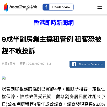
香港即時新聞網
9成半劏房業主違租管例 租客恐被
趕不敢投訴
來源 : 東方
更新 : 2026-07-07 18:31
規管劏房租務的條例已實施4年，雖賦予租客一定租住
權保障，惟成效備受質疑。觀塘劏房居民關注組今(7
日)公布劏房租管4周年成效調查，調查發現高達96.8%