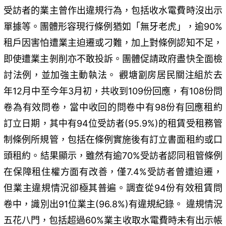
受訪者的業主曾作出違規行為，包括收水電費時沒出示
單據等。團體形容現行條例猶如「無牙老虎」，逾90%
租戶因害怕遭業主迫遷或刁難，加上對條例認知不足，
即使遭業主剝削亦不敢投訴。團體促請政府盡快全面檢
討法例，並加強主動執法。 觀塘劏房居民關注組於去
年12月中至今年3月初，共收到109份回應，有108份問
卷為有效問卷，當中收回的問卷中有98份有回應租約
訂立日期，其中有94位受訪者(95.9%)的租賃受租務管
制條例所規管，包括在條例實施後有訂立書面租約或口
頭租約。結果顯示，雖然有逾70%受訪者認同租管條例
在保障租住權方面有改善，僅7.4%受訪者曾遭迫遷，
但業主違規情況卻極其普遍。調查從94份有效租賃問
卷中，識別出91位業主(96.8%)有違規紀錄。 違規情況
五花八門，包括超過60%業主收取水電費時未有出示帳