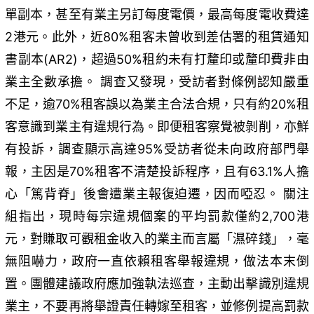
單副本，甚至有業主另訂每度電價，最高每度電收費達
2港元。此外，近80%租客未曾收到差估署的租賃通知
書副本(AR2)，超過50%租約未有打釐印或釐印費非由
業主全數承擔。 調查又發現，受訪者對條例認知嚴重
不足，逾70%租客誤以為業主合法合規，只有約20%租
客意識到業主有違規行為。即便租客察覺被剝削，亦鮮
有投訴，調查顯示高達95%受訪者從未向政府部門舉
報，主因是70%租客不清楚投訴程序，且有63.1%人擔
心「篤背脊」後會遭業主報復迫遷，因而啞忍。 關注
組指出，現時每宗違規個案的平均罰款僅約2,700港
元，對賺取可觀租金收入的業主而言屬「濕碎錢」，毫
無阻嚇力，政府一直依賴租客舉報違規，做法本末倒
置。團體建議政府應加強執法巡查，主動出擊識別違規
業主，不要再將舉證責任轉嫁至租客，並修例提高罰款