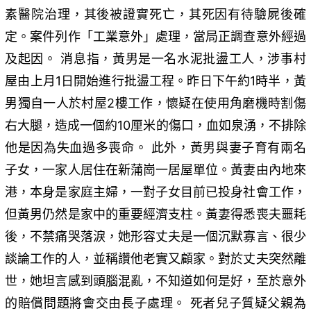
素醫院治理，其後被證實死亡，其死因有待驗屍後確
定。案件列作「工業意外」處理，當局正調查意外經過
及起因。 消息指，黃男是一名水泥批盪工人，涉事村
屋由上月1日開始進行批盪工程。昨日下午約1時半，黃
男獨自一人於村屋2樓工作，懷疑在使用角磨機時割傷
右大腿，造成一個約10厘米的傷口，血如泉湧，不排除
他是因為失血過多喪命。 此外，黃男與妻子育有兩名
子女，一家人居住在新蒲崗一居屋單位。黃妻由內地來
港，本身是家庭主婦，一對子女目前已投身社會工作，
但黃男仍然是家中的重要經濟支柱。黃妻得悉喪夫噩耗
後，不禁痛哭落淚，她形容丈夫是一個沉默寡言、很少
談論工作的人，並稱讚他老實又顧家。對於丈夫突然離
世，她坦言感到頭腦混亂，不知道如何是好，至於意外
的賠償問題將會交由長子處理。 死者兒子質疑父親為