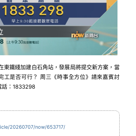
出在東鐵綫加建白石角站，發展局將提交新方案，當
年完工是否可行？ 周三《時事全方位》請來嘉賓討
：1833298
ticle/20260707/now/653717/