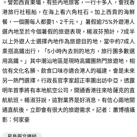
。譬如西貢東壩，有些內地旅客，一行十多人，會找香
港旅行社租船，在海上看六角柱石。加上西貢的海鮮
餐，一個團每人都要1、2千元。」暑假逾75%外遊港人
選內地至於今個暑假的旅遊表現，楊淑芬預計，7成半
以上外遊人士選擇內地作為旅遊目的地，當中約7成人
乘搭高鐵出行，「5小時內去到的地方，旅行團多數選
用高鐵。」其中潮汕地區是現時高鐵團熱門旅遊地，相
信有文化名勝、飲食口味亦適合港人的福建，會是未來
另一熱門選擇。行政長官李家超正率團出訪中亞，透露
明年首季將有本地航空公司，開通香港往來哈薩克的直
航航班。楊淑芬說，這對業界是好消息，有信心兩地開
通直航後，立即會有很大的旅遊需求。記者：蕭博禧攝
影：何家豪
星島原文連結