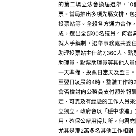
的第二場立法會換屆選舉，10
票。當局推出多項先驅安排，包
投票站等。全賴各方通力合作
成，選出全部90名議員。何君
就人手編制，選舉事務處共委任投
助理投票站主任約7,360人、
助理員、點票助理員等其他人員約
一天準備、投票日當天及翌日。
至翌日凌晨約4時，整體工作約
會否檢討向公務員支付額外報
定、可靠及有經驗的工作人員來
立獨立。政府會以「穩中求進」
用，確保公帑用得其所。何君堯
尤其是那2萬多名其他工作相對