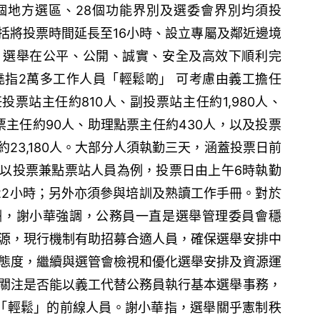
個地方選區、28個功能界別及選委會界別均須投
括將投票時間延長至16小時、設立專屬及鄰近邊境
，選舉在公平、公開、誠實、安全及高效下順利完
堯指2萬多工作人員「輕鬆啲」 可考慮由義工擔任
票站主任約810人、副投票站主任約1,980人、
點票主任約90人、助理點票主任約430人，以及投票
23,180人。大部分人須執勤三天，涵蓋投票日前
以投票兼點票站人員為例，投票日由上午6時執勤
22小時；另外亦須參與培訓及熟讀工作手冊。對於
酬，謝小華強調，公務員一直是選舉管理委員會穩
源，現行機制有助招募合適人員，確保選舉安排中
態度，繼續與選管會檢視和優化選舉安排及資源運
關注是否能以義工代替公務員執行基本選舉事務，
「輕鬆」的前線人員。謝小華指，選舉關乎憲制秩