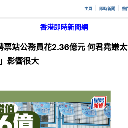
|
|
主頁
即時新聞
熱
香港即時新聞網
聘票站公務員花2.36億元 何君堯嫌
」影響很大