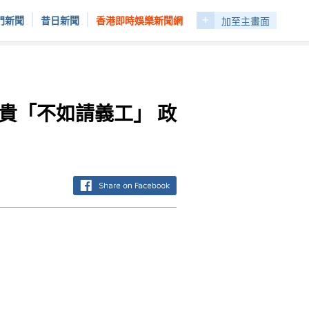
+
|
|
門新聞
昔日新聞
香港即時娛樂新聞網
加至主畫面
太貴「不如請義工」 政