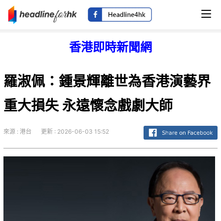
香港即時新聞網
羅淑佩：鍾景輝離世為香港演藝界
重大損失 永遠懷念戲劇大師
來源 : 港台
更新 : 2026-06-03 15:52