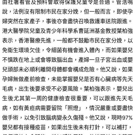
由社署看管及預料會取得保護兒童令是合適。管浩鳴
說，法例沒有限制市民在家分娩，但一般而言，即使孕
婦突然在家產子，事後亦會盡快召喚救護車送院跟進。
港大醫學院兒童及青少年科學系曹延洲基金教授葉柏強
表示，香港醫療先進，一般都不鼓勵市民在家分娩，以
免衞生環境欠佳，令細菌有機會進入體內，而如果嬰兒
不慎跌在地上或會導致腦出血，產婦一旦子宮出血或嬰
兒頭部未必順利離開母體都會構成危險。他又說，如果
孕婦無做產前檢查，未能掌握嬰兒是否有心臟病等先天
毛病，出生後要承受不必要風險。葉柏強表示，嬰兒出
生後尤其第一周的健康檢查很重要，可以跟進先天毛
病，如有黃疸病需要留院「照燈」，情況嚴重或要盡快
做手術，以免引致腦病變永久傷殘。他又說，現時97%
嬰兒都有接種疫苗，如果出生後未有打針，可以補打，