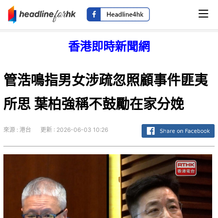
香港即時新聞網
管浩鳴指男女涉疏忽照顧事件匪夷
所思 葉柏強稱不鼓勵在家分娩
來源 : 港台
更新 : 2026-06-03 10:26