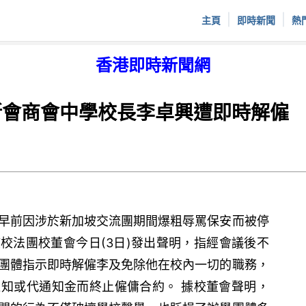
|
|
主頁
即時新聞
熱
香港即時新聞網
新會商會中學校長李卓興遭即時解僱
早前因涉於新加坡交流團期間爆粗辱罵保安而被停
校法團校董會今日(3日)發出聲明，指經會議後不
團體指示即時解僱李及免除他在校內一切的職務，
知或代通知金而終止僱傭合約。 據校董會聲明，