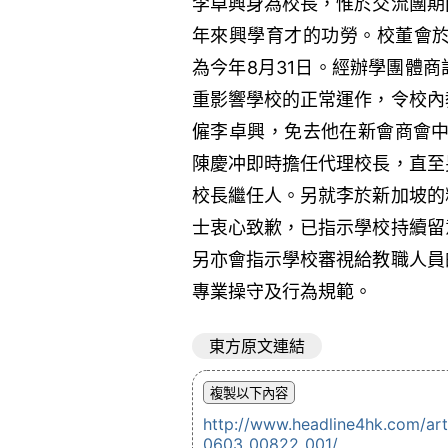
李卓興身為校長，惟於交流團期
年來興學育才的功勞。校董會於
為今年8月31日。經辦學團體
重影響學校的正常運作，令校內
僱李卓興，免去他在新會商會中
陳慶冲即時擔任代理校長，直至
校長繼任人。另就李於新加坡的
士衷心致歉，已指示學校持續留
另亦會指示學校審視給教職人員
專業操守及行為規範。
東方原文連結
http://www.headline4hk.com/a
0603_00822_001/