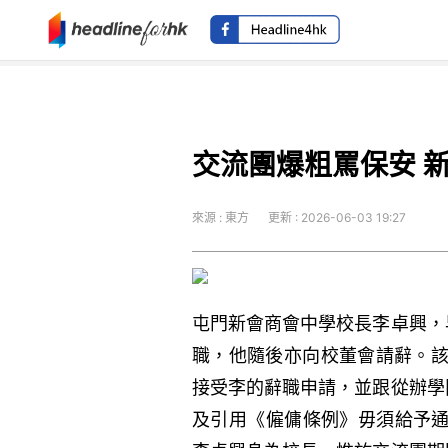
交流團爆粗罵保安 
來源 : 東方
更新 : 2026-06-03 19:27
屯門新會商會中學校長李卓興，
職，他隨後亦向校董會請辭。該
接受李的辭職申請，並跟從辦學
及引用《僱傭條例》毋須給予通