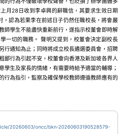
間的行為不僅破壞學校聲譽，也貶損了辦學團體多
上月28日收到李卓興的辭職信，其要求生效日期
商討，認為若果李在前述日子仍然任職校長，將會嚴
教師學生不能盡快重新前行，遂指示校董會即時解
學一切的職務。 聲明又提到，校董會決定副校長
另行通知為止；同時將成立校長遴選委員會，招聘
粗鄙行為引起不安，校董會向香港及新加坡各界人
意學生及家長的情緒，有需要時給予適當的輔導；
的行為指引，監察及確保學校教師遵循教師應有的
rticle/20260603/oncc/bkn-20260603190528579-