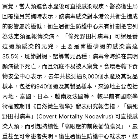
察覺，當人類進食水產後可直接感染眼疾。醫務衞生局
回覆議員質詢時表示，該病毒感染對本港公共衞生造成
的影響屬於極低，衞生署衞生防護中心未有計劃把它列
為法定須呈報傳染病。 「偷死野田村病毒」可謂是養
殖蝦類感染的元兇，主要是南極磷蝦的感染高達
35.5%、斑節對蝦、蟹等常見品種，病毒令海鮮在無明
顯病徵下死亡，而且沉底不易被人察覺。食環署轄下食
物安全中心表示，去年共檢測逾8,000個水產及其製品
樣本，包括約940個蝦及其製品樣本，來源地主要包括
內地、泰國、日本、越南及法國等。 較早前有國際學
術權威期刊《自然微生物學》發表研究報告指，「偷死
野田村病毒」(Covert Mortality Nodavirus) 可直接感
染人類，而引起持續性「高眼壓的前段葡萄膜炎」，嚴
重甚至可令患者失明。衞生署衞生防護中心就表示，該