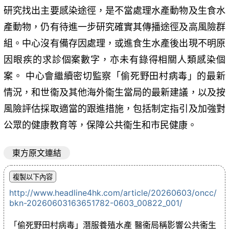
研究找出主要感染途徑，是不當處理水產動物及生食水
產動物，仍有待進一步研究確實其傳播途徑及高風險群
組。中心沒有備存因處理，或進食生水產後出現不明原
因眼疾的求診個案數字，亦未有錄得相關人類感染個
案。 中心會繼續密切監察「偷死野田村病毒」的最新
情況，和世衞及其他海外衞生當局的最新建議，以及按
風險評估採取適當的跟進措施，包括制定指引及加強對
公眾的健康教育等，保障公共衞生和市民健康。
東方原文連結
http://www.headline4hk.com/article/20260603/oncc/
bkn-20260603163651782-0603_00822_001/
「偷死野田村病毒」潛服養殖水產 醫衞局稱影響公共衞生