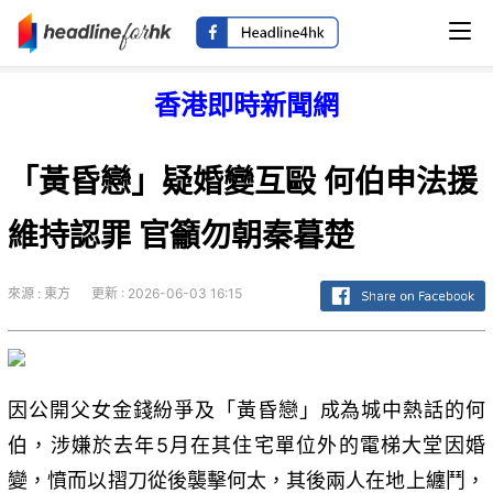
香港即時新聞網
「黃昏戀」疑婚變互毆 何伯申法援
維持認罪 官籲勿朝秦暮楚
來源 : 東方
更新 : 2026-06-03 16:15
因公開父女金錢紛爭及「黃昏戀」成為城中熱話的何
伯，涉嫌於去年5月在其住宅單位外的電梯大堂因婚
變，憤而以摺刀從後襲擊何太，其後兩人在地上纏鬥，