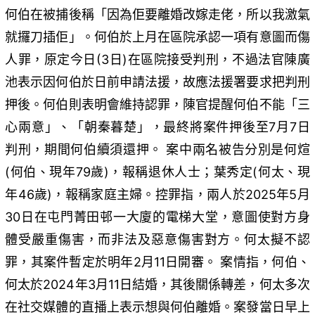
何伯在被捕後稱「因為佢要離婚改嫁走佬，所以我激氣
就攞刀插佢」。何伯於上月在區院承認一項有意圖而傷
人罪，原定今日(3日)在區院接受判刑，不過法官陳廣
池表示因何伯於日前申請法援，故應法援署要求把判刑
押後。何伯則表明會維持認罪，陳官提醒何伯不能「三
心兩意」、「朝秦暮楚」，最終將案件押後至7月7日
判刑，期間何伯續須還押。 案中兩名被告分別是何煊
(何伯、現年79歲)，報稱退休人士；葉秀定(何太、現
年46歲)，報稱家庭主婦。控罪指，兩人於2025年5月
30日在屯門菁田邨一大廈的電梯大堂，意圖使對方身
體受嚴重傷害，而非法及惡意傷害對方。何太擬不認
罪，其案件暫定於明年2月11日開審。 案情指，何伯、
何太於2024年3月11日結婚，其後關係轉差，何太多次
在社交媒體的直播上表示想與何伯離婚。案發當日早上