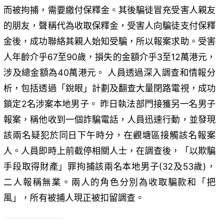
而被拘捕，需要繳付保釋金。其後騙徒冒充受害人親友
的朋友，聲稱代為收取保釋金，受害人向騙徒支付保釋
金後，成功聯絡其親人始知受騙，所以報案求助。受害
人年齡介乎67至90歲，損失的金額介乎3至12萬港元，
涉及總金額為40萬港元。 人員透過深入調查和情報分
析，包括透過「銳眼」計劃及翻查大量閉路電視，成功
鎖定2名涉案本地男子。 昨日執法部門接獲另一名男子
報案，稱他收到一個詐騙電話，人員迅速行動，並發現
該兩名疑犯於同日下午時分，在觀塘區接觸該名報案
人。人員即時上前截停相關人士，在調查後，「以欺騙
手段取得財產」罪拘捕該兩名本地男子(32及53歲)，
二人報稱無業。兩人的角色分別為收取騙款和「把
風」，所有被捕人現正被扣留調查。