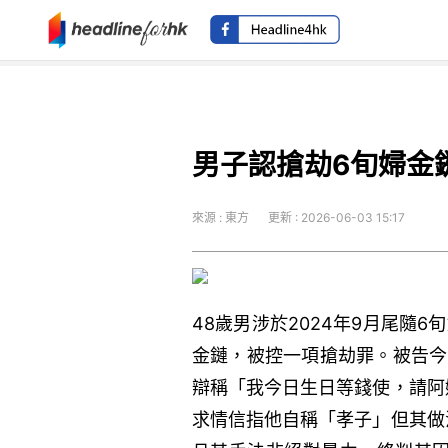
男子認搶劫6旬婦金
來源 : 東方
更新 : 2026-06-03 15:17
48歲男涉於2024年9月尾隨6
金鏈，被控一項搶劫罪。被告今
辯稱「我今日生日等錢使，請阿
求情信指他自稱「孝子」但其做