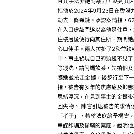
且其手法非絕對暴力，終判其囚
指他於2024年9月23日在
劫去一條頸鏈。承認案情指，6
在入口處敲門遂以為他是住戶，
住樓層後便行向其住所，期間她
心口伸手。兩人拉扯了2秒並跌
中。事主發現自己的頸鏈不見了
等錢洗，請阿媽飲茶，先搶個女
隨她並搶走金鏈，後步行至下一
指，被告有多年的焦慮症及抑鬱
思緒浮沉，在見到事主的金鏈後
回失物。 陳官引述被告的求情
「孝子」，希望法庭給予機會，
串謀詐騙及偷竊的案底，證明他