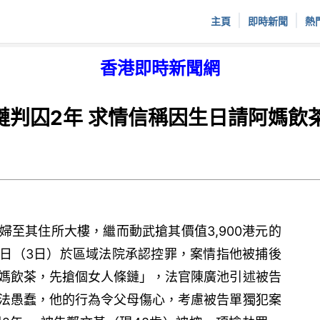
|
|
主頁
即時新聞
熱
香港即時新聞網
鏈判囚2年 求情信稱因生日請阿媽飲
旬婦至其住所大樓，繼而動武搶其價值3,900港元的
日（3日）於區域法院承認控罪，案情指他被捕後
媽飲茶，先搶個女人條鏈」，法官陳廣池引述被告
法愚蠢，他的行為令父母傷心，考慮被告單獨犯案