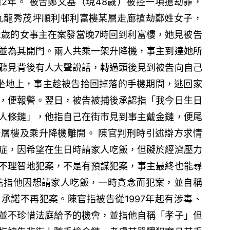
2年。 被告鄭文基（現48歲）被控一項搶劫罪，
香港九龍秀茂坪順利邨利富樓某層走廊搶劫鄭姓女子，
2歲的女事主在案發當晚7時回到利富樓，她見被告
並為其開門。兩人共乘一架升降機，事主到達她所
聽見背後有人大聲說話，轉過頭後見到被告向自己
坐地上，事主趁被告拾回掉落的手機期間，逃回家
，便報警。翌日，被告被捕後承認指「我今日生日
人條鏈」，他指自己在街市見到事主戴金鏈，便尾
層樓及乘升降機離開。 陳官判刑時引述辯方求情
症，因希望在生日時請家人吃飯，但礙於經濟壓力
不理智地犯案，不是有預謀犯案，事主最終也能尋
信指他因想請家人吃飯，一時貪念而犯案，並自稱
承諾不再犯案。陳官指被告從1997年起有涉毒、
並不珍惜法庭給予的機會，並指他自稱「孝子」但