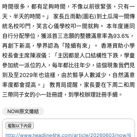
時間很多，都有足夠時間，不像以前很緊張，只有一
天、半天的時間。」 家長丘雨勤(圖右)到土瓜灣一間傳
統名校叩門，笑言心儀學校叩一間就夠。 本年度連同
自行分配學位，獲派首三志願的整體滿意率為93.6%，
再創下新高，學界認為「陸續有來」。 香港資助小學
校長會主席陳淑儀：「主因都是人口結構性下跌，學童
參加統一派位的人，每年都比往年少，這個現象我們見
到及至2029年也這樣，由於競爭人數減少，自然滿意
率度都會提高。」 教育局提醒，家長要在下周二和周
三帶同子女的小一註冊證，到學校辦理註冊手續。
NOW原文連結
http://www.headline4hk.com/article/20260603/now/6