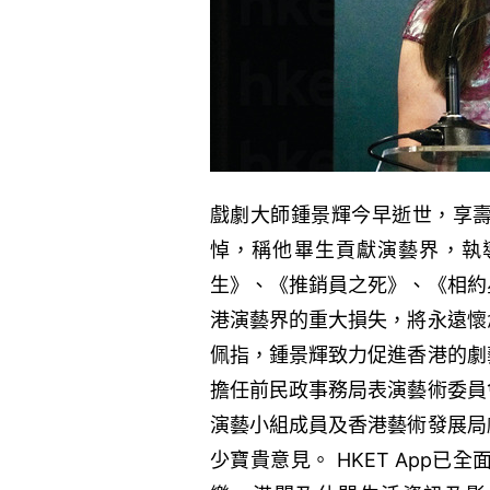
戲劇大師鍾景輝今早逝世，享壽
悼，稱他畢生貢獻演藝界，執
生》、《推銷員之死》、《相約
港演藝界的重大損失，將永遠懷
佩指，鍾景輝致力促進香港的劇
擔任前民政事務局表演藝術委員
演藝小組成員及香港藝術發展局
少寶貴意見。 HKET App已