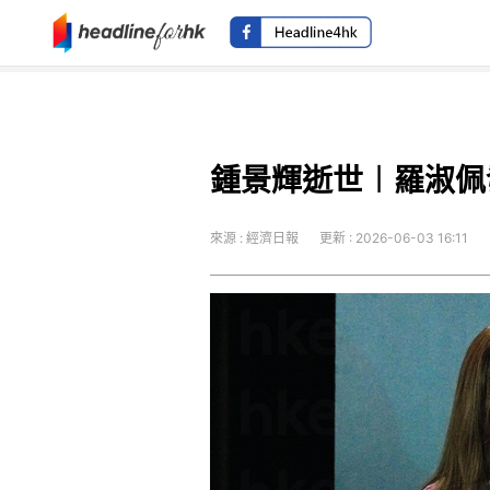
鍾景輝逝世︱羅淑佩發
來源 : 經濟日報
更新 : 2026-06-03 16:11