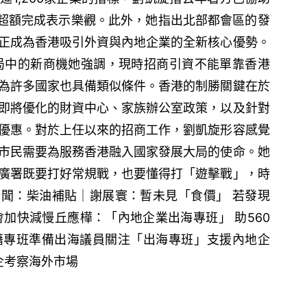
至超額完成表示樂觀。此外，她指出北部都會區的發
正成為香港吸引外資與內地企業的全新核心優勢。
局中的新商機她強調，現時招商引資不能單靠香港
為許多國家也具備類似條件。香港的制勝關鍵在於
即將優化的財資中心、家族辦公室政策，以及針對
優惠。對於上任以來的招商工作，劉凱旋形容感覺
市民需要為服務香港融入國家發展大局的使命。她
廣署既要打好常規戰，也要懂得打「遊擊戰」，時
聞：柴油補貼｜謝展寰：暫未見「食價」 若發現
會加快減慢丘應樺：「內地企業出海專班」 助560
司藉專班準備出海議員關注「出海專班」支援內地企
企考察海外市場