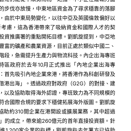
的步伐亦放慢，中東地區資金為了尋求穩靠的落腳
，由於中東局勢變化，以往中亞及英國倫敦偏好以
新考慮，這為香港帶來了吸納資金和國際人才的契
投資推廣署的重點開拓目標。劉凱旋提到，中亞地
豐富的礦產和農業資源，目前正處於類似中國二、
階段，急需提升生產力與物流科技。內企出海專班
特區政府於去年10月正式推出「內地企業出海專
：首先吸引內地企業來港，將香港作為科創研發及
借港出海」。透過政府對政府（G2G）的對接、建
務，以及協助取得海外認證，專班致力為不同規模的
符合國際合規的要求下穩健拓展海外版圖。劉凱旋
協助約310間企業在港開設或擴展業務，其中超過
」的成立，帶來逾260億元的首年直接投資額。針
進1,200家企業的指標，劉凱旋指去年署方已協助