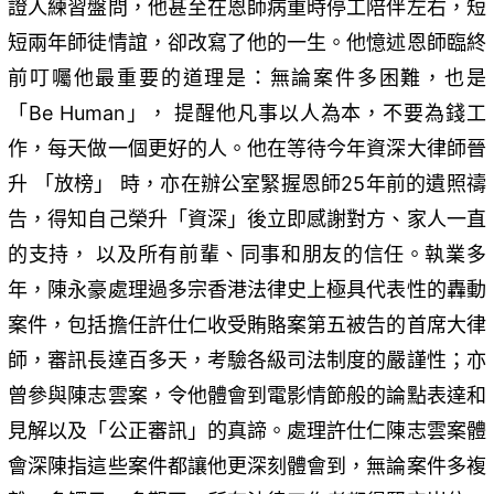
證人練習盤問，他甚至在恩師病重時停工陪伴左右，短
短兩年師徒情誼，卻改寫了他的一生。他憶述恩師臨終
前叮囑他最重要的道理是：無論案件多困難，也是
「Be Human」， 提醒他凡事以人為本，不要為錢工
作，每天做一個更好的人。他在等待今年資深大律師晉
升 「放榜」 時，亦在辦公室緊握恩師25年前的遺照禱
告，得知自己榮升「資深」後立即感謝對方、家人一直
的支持， 以及所有前輩、同事和朋友的信任。執業多
年，陳永豪處理過多宗香港法律史上極具代表性的轟動
案件，包括擔任許仕仁收受賄賂案第五被告的首席大律
師，審訊長達百多天，考驗各級司法制度的嚴謹性；亦
曾參與陳志雲案，令他體會到電影情節般的論點表達和
見解以及「公正審訊」的真諦。處理許仕仁陳志雲案體
會深陳指這些案件都讓他更深刻體會到，無論案件多複