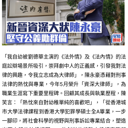
「我自幼被劉德華主演的《法外情》及《法內情》的法
庭訟辯場景所吸引，崇拜劇中人的正義感，引發我對法
律的興趣，令我立志成為大律師」，陳永豪憑藉對刑事
法律的熱忱與專業，今年5月榮升「資深大律師」，為
職業生涯寫下重要里程碑。回顧其成長與執業歷程，陳
笑言：「熱忱來自對幼稚單純的喜歡吧」，「從香港城
市大學法律課程到香港大學犯罪學碩士全A畢業，一步
一腳印，將社會科學的視野與刑事訴訟專業結合，塑造