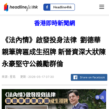
香港即時新聞網
《法內情》啟發投身法律 劉德華
親筆牌匾成生招牌 新晉資深大狀陳
永豪堅守公義勵群倫
來源 : 星島
更新 : 2026-05-17 07:30