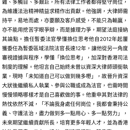
雜、多觸目、多艱巨，所有法律工作者都得堅守崗位，
為維護法治精神精益求精作出貢獻。他強調，大律師需
持平，易地而處，亦要願及客戶感受，不能只為輸贏，
亦不能用挖苦字眼爭辯，而是據理力爭，期望法庭接納
其論點。擔任暫委法官學懂換位思考他自2012年起屢
獲委任為暫委區域法院法官長達12年，讓他從另一角度
審視證據與程序，學懂「換位思考」，加深對香港司法
制度的理解。他坦言自己始終未曾以資深大律師頭銜執
業，現時「未知道自己可以做到幾多嘢」，故晉升資深
大狀後繼續私人執業、參與公職或成為法官，也需時間
慢慢領略哪樣才是自己喜歡做的事。他重申其對法律的
熱忱依然不減，「不論我身處任何崗位，我都會秉持公
義、守護法治，盡力做到多一點用心、多一點努力」，
未來期望繼續貢獻所長，培育更多年輕人才，並為香港