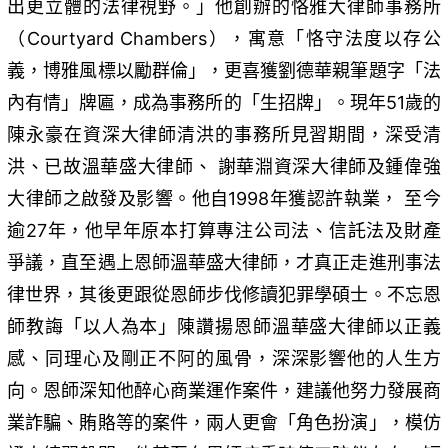
出更立體的法律視野。」他創辦的恪雅大律師事務所
（Courtyard Chambers），寓意「恪守法度以存公
義，博雅風標以勵群倫」，更喜獲劉德華親筆題字「法
內有情」牌匾，成為事務所的「生招牌」。現年51歲的
陳永豪在資深大律師清洪的事務所見習期間，深受清
洪、已故溫華盛大律師、 謝華淵資深大律師及鍾偉強
大律師之啟發及影響。他自1998年獲認許執業， 至今
逾27年，他早年原本打算專注公司法、信託法及財產
爭議，直至遇上恩師溫華盛大律師，才真正走進刑事法
律世界，其後更跟從恩師步伐修讀犯罪學碩士。不忘恩
師教誨「以人為本」陳讚揚恩師溫華盛大律師以正義
感、同理心及剛正不阿的風骨，深深影響他的人生方
向。恩師深知他醉心商業運作案件，建議他努力發展商
業詐騙、賄賂等的案件，兩人更會「角色扮演」，模仿