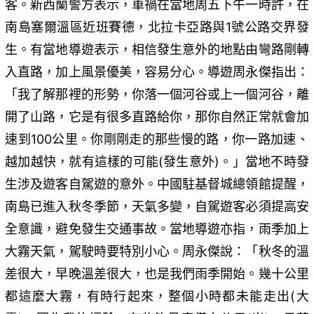
客。新西蘭警方表示，車禍在當地周五下午一時許，在
南島塞爾溫區近班賽德，北拉卡亞路與1號公路交界發
生。有當地導遊表示，相信發生意外的地點由彎路剛轉
入直路，加上風景優美，容易分心。導遊周永傑指出：
「我了解那裡的形勢，你落一個河谷或上一個河谷，離
開了山路，它是有很多直路給你，那你自然正常就會加
速到100公里。你剛剛走的那些慢的路，你一路加速、
越加越快，就有這樣的可能(發生意外)。」當地不時發
生涉及遊客自駕遊的意外。中國駐基督城總領館提醒，
南島已進入秋冬季節，天氣多變，自駕遊客必須提高安
全意識，避免發生交通事故。當地導遊亦指，雨季加上
大霧天氣，駕駛時要特別小心。周永傑說：「秋冬的溫
差很大，早晚溫差很大，也是我們雨季開始。幾十公里
都這麼大霧，有時行起來，整個小時都未能走出(大