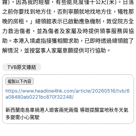
霧)，因為我的經驗，有些能見度僅十公尺(米)。日落
之前你要找到地方住，否則寧願就地找地方住，犧牲那
晚的房租。」總領館表示已啟動應急機制，敦促院方全
力救治傷者，並為傷者及家屬及時提供領事服務與協
助。本港入境處指接獲相關求助，已即時透過總領館了
解情況，並按當事人家屬意願提供可行協助。
TVB原文連結
https://www.headline4hk.com/article/20260516/tvb/6
a08480ab0221bc870f32248/
新西蘭南島車禍港人遊客兩死兩傷 導遊提醒當地秋冬天氣
多變需小心駕駛