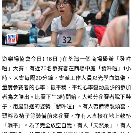
遊樂場協會今日( 16日 )在荃灣一個商場舉辦「發吽
哣」大賽，有近70名參賽者在商場中庭「發吽哣」1小
時。大會每隔20分鐘，會派工作人員以光學血氧儀，
量度參賽者的心率，最平穩、平均心率變動最少的參加
者為之勝出。比賽下午3時開始，大部分參賽者脫下鞋
子，用最舒適的姿勢「發吽哣」。有人帶備特製頭套、
頭箍及椅子等裝備前來參賽，亦有人直接在地上軟墊
「躺平」。為了完全放空自我，有人「天然呆」，有人