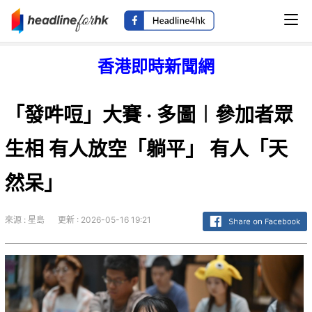
香港即時新聞網
「發吽哣」大賽 ‧ 多圖︱參加者眾
生相 有人放空「躺平」 有人「天
然呆」
來源 : 星島
更新 : 2026-05-16 19:21