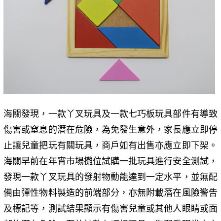
海關發現，一款丫叉玩具及一款七巧板玩具部件有導致
傷害或窒息的潛在危險，為免發生意外，家長應立即停
止讓兒童把玩有關玩具，商戶如有出售亦應立即下架。
海關早前在年宵市場攤位試購一批玩具進行安全測試，
發現一款丫叉玩具的發射物動能達到一定水平，並無配
備由彈性物料製造的前端部分，亦無附載潛在風險警告
及標記等，測試結果顯示有傷害兒童或其他人眼睛或面