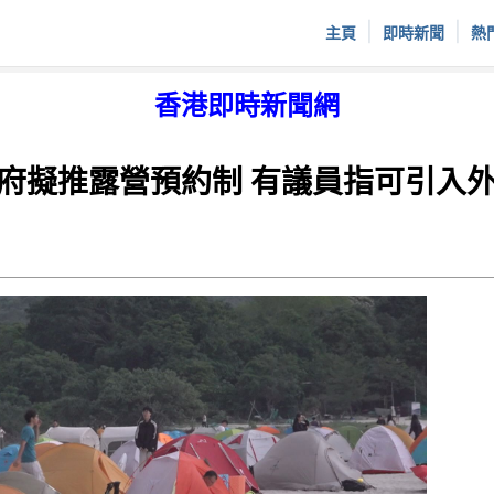
|
|
主頁
即時新聞
熱
香港即時新聞網
府擬推露營預約制 有議員指可引入