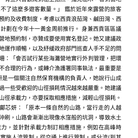
不了這麼多遊客數量。」 鑑於近年來露營的旅客
預約及收費制度，考慮以西貢浪茄灣、鹹田灣、西
計劃在今年十一黃金周前推行。 身兼西貢區區議
營地預約制，亦贊成要使用實名登記。她又建議政
地運作順暢，以及紓緩政府部門巡查人手不足的問
方國珊：「會否試行某些海灘營地實行外判管理，把環
不合理的行為，或轉介漁護署同事執法，最重要是
妍是一個關注自然保育機構的負責人，她說行山成
過一些受歡迎的山徑損耗情況越來越嚴重。她建議
山徑承載力，亦要採取相應措施，減輕山徑損耗。
代理行政總裁鄺芯妍：「原本一條自然的山路，當行走的人越
沖刷，山路會漸漸出現像水窪般的坑洞，導致水土
載力，並針對承載力制訂相應措施，例如在高峰時
實施人流管制，從交通上進行管制，或分流(到其