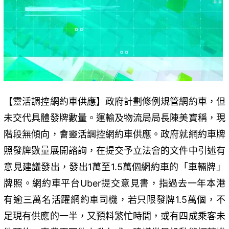
【靈活調控網約車供應】政府計劃修例規管網約車，但
未交代具體發牌數量。運輸及物流局局長陳美寶稱，現
階段無傾向，會靈活調控網約車供應。政府就網約車牌
照發牌數量展開諮詢，在提交予立法會的文件中引述有
意見建議發出，發出1萬至1.5萬個網約車的「車輛牌」
牌照。網約車平台Uber提交意見書，指過去一年本港
有逾三萬名活躍網約車司機，若只限發牌1.5萬個，不
足現有供應的一半，又預料繁忙時間，或有四成乘客未