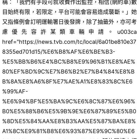
稱︰「我們有手段可就收費作出監控，相信(網約車)數
目始終有限，若限定，平台可能會容易造成襲斷。」她
又指條例會訂明運輸署日後發牌，除了抽籤外，亦可考
慮優先容許某類車輛申請。u003ca
href="https://news.tvb.com/tc/local/6a01be810e37
8355ed701d15/%E6%B8%AF%E6%BE%B3-
%E5%BB%B6%E4%BC%B8%E9%96%B1%E8%AE%
80%EF%BD%9C%E7%B6%B2%E7%B4%84%E8%B
B%8A%E8%A6%8F%E7%AE%A1%E8%83%8C%E6
%99%AF-
%E6%94%BF%E5%BA%9C%E6%8C%87%E6%96%
B0%E5%88%B6%E5%9B%9E%E6%87%89%E5%B0
%8D%E5%84%AA%E8%B3%AA%E5%87%BA%E8%
A1%8C%E9%81%B8%E6%93%87%E9%9C%80%E6