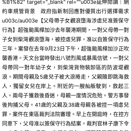
%B1%82" target="_blank" rel=""u003e延伸閱讀｜網
約車規管背景 政府指新制回應對優質出行選擇需求
u003c/au003e【父母帶子女觀浪墮海涉虐兒准簽保守
行為】超強颱風樺加沙去年襲港期間，一對父母帶一對
子女到柴灣觀浪墮海，被控虐兒罪，准以自簽保守行為
三年。案發在去年9月23日下午，超強颱風樺加沙正吹
襲香港。天文台當時發出八號烈風或暴風信號，一對父
母帶同一對年幼子女，到柴灣貨物裝卸區的防波堤觀
浪。期間母親及5歲兒子被大浪捲走，父親隨即跳海救
人，獨留女兒在岸上。附近的一艘舢舨駛到，救起三
人。兩母子獲救後昏迷，母親一度情況危殆。警方事發
後拘捕父母。41歲的父親及38歲母親各被控一項虐兒
罪，案件在東區裁判法院審理。早上在開庭時，在控方
同意下，父母准以簽保守行為結案。裁判官林子康下令