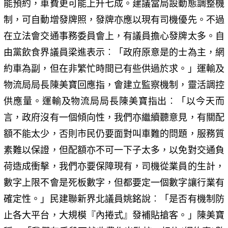
能預約，車費更可能上升七成。建議當局設動態調整機
制，可自動增發牌照，發牌亦應以現有司機優先。不過
在立法會交通事務委員會上，有議員擔心發牌太多。自
由黨飲食界議員梁進表示︰「政府原意是的士為主，網
約車為副，但在非繁忙時間已有些供過於求。」運輸及
物流局局長陳美寶回應指，會建立監察機制，靈活調控
供應量。運輸及物流局局長陳美寶指出︰「以今天而
言，政府沒有一個傾向性，我們亦繼續聽意見，有關配
額不能太少，否則市民仍要面對叫車難的問題，服務質
素難以保證，但配額亦不可一下子太多，以免對交通負
荷造成衝擊，我們亦要保障現有，司機從業員的生計，
數字上限不會是死板數字，但都要定一個數字讓行業有
確定性。」民建聯新界北議員姚銘說︰「是否有機制防
止各大平台，大規模『內捲式』發補貼搶客。」陳美寶