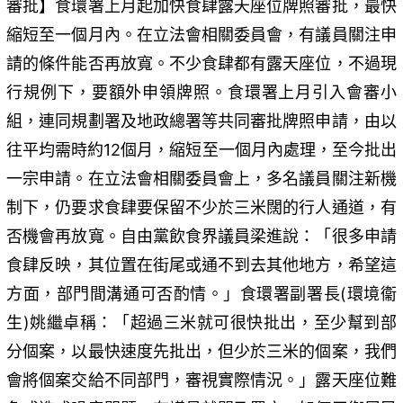
審批】食環署上月起加快食肆露天座位牌照審批，最快
縮短至一個月內。在立法會相關委員會，有議員關注申
請的條件能否再放寬。不少食肆都有露天座位，不過現
行規例下，要額外申領牌照。食環署上月引入會審小
組，連同規劃署及地政總署等共同審批牌照申請，由以
往平均需時約12個月，縮短至一個月內處理，至今批出
一宗申請。在立法會相關委員會上，多名議員關注新機
制下，仍要求食肆要保留不少於三米闊的行人通道，有
否機會再放寬。自由黨飲食界議員梁進說：「很多申請
食肆反映，其位置在街尾或通不到去其他地方，希望這
方面，部門間溝通可否酌情。」食環署副署長(環境衞
生)姚繼卓稱：「超過三米就可很快批出，至少幫到部
分個案，以最快速度先批出，但少於三米的個案，我們
會將個案交給不同部門，審視實際情況。」露天座位難