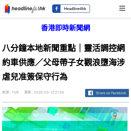
香港即時新聞網
八分鐘本地新聞重點｜靈活調控網
約車供應／父母帶子女觀浪墮海涉
虐兒准簽保守行為
來源 : TVB
更新 : 2026-05-12 21:54