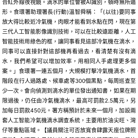
合紅外線夜視鏡。滴水的單位會被AI識別，頓時無所遁
形。食環署助理署長(行動)溫智舜稱：「(以往)要同事
放大得比較近冷氣機，肉眼才能看到水點在閃，現在第
三代人工智能影像識別技術，可以在比較遠距離，人工
智能技術用綠色的框，讓同事看見這部冷氣機在滴水，
同事可以直接針對這部機再看過去，看清楚有沒有滴
水，我們希望可以增加效率，用相同人手處理更多個
案。」食環署一連五個月，大規模打擊冷氣機滴水，首
階段在行人過路處、候車處等300個黑點，每周巡查至
少一次。會向偵測到滴水的單位發出通知書，如果在期
限過後，仍任由冷氣機滴水，最高可罰款2.5萬元，另
加每日罰款450元。署方稱預計於未來一個月，加設兩
套人工智能冷氣機滴水調查系統，主要用於油尖旺、灣
仔等重點區域。【議員關注可否放寬食肆露天座位牌照