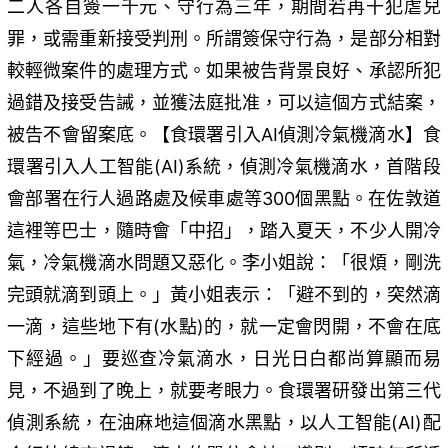
二人各自簽一千元、守行為三年，期間若再干犯虐兒
罪，或需重新接受判刑。所謂簽保守行為，是部分相對
較輕微案件的處理方式。如果被告背景良好、承認所犯
過錯及接受告誡，並獲法庭批准，可以這個方式結案，
被告不會留案底。【食環署引入AI偵測冷氣機滴水】食
環署引入人工智能(AI)系統，偵測冷氣機滴水，首階段
會部署在行人過路處及候車處等300個黑點。在佐敦道
這裡等巴士，隨時會「中招」，踏入夏天，不少人開冷
氣，冷氣機滴水問題又惡化。李小姐說：「很煩，剛洗
完頭就滴到頭上。」黃小姐表示：「避不到的，突然滴
一滴，這些地下有(水點)的，就一定會閃開，不會在底
下經過。」要巡查冷氣滴水，日光日白都尚算顯而易
見，不過到了晚上，就要考眼力。食環署研發出第三代
偵測系統，在油麻地這個滴水黑點，以人工智能(AI)配