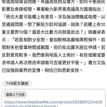
免或造成噪音問題。有議員就問及署方，如何平衡居民
影響及食肆經營。專業動力新界東南議員方國珊指出：
「商住大廈可能樓上有意見，涉及抽油煙機或吸煙，以
至通道問題，想了解局方如何協調、諮詢？若樓上有10
業主要齊10個？還是大比數方向就能批出？」姚繼卓表
示：「若是相對少反對，會加較稍為嚴格牌照條件，如
限制多些營業時間或範圍，但仍批出露天座位申請。若
反對意見較多，我們會與地區人士商討，有些個案或要
求申請人再次修改申請看可否達更好平衡。」署方又指
已加強與業界的宣傳，相信已知悉新安排。
TVB原文連結
https://www.headline4hk.com/article/20260512/tvb/6
a03312a0e378355ed7bb125/