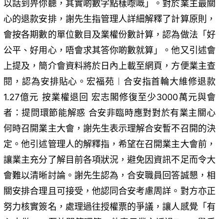
以話到畀你聽，其實啲數字點樣嚟嘅」。對於業主最關
心的退款安排，謝先生指管理人詳細解釋了計算原則，
會按各期數的單位數目及業權份數計算，認為做法「好
公平、好用心，唔會求其答你啲數就算」。他又引述會
上提及，簡介會資料將於日內上載至網頁，方便業主查
閱，認為安排貼心。宏福苑︱合安指首輪大維修退款
1.27億元 按業權退回 宏志閣修復至少3000萬元與會
者：提問環節能解惑 合安非臨時應對對於有業主關心
何時召開業主大會，謝先生表示理解合安暫不召開的決
定。他引述管理人的解釋指，希望在召開業主大會前，
讓業主充分了解目前各項狀況，避免因資訊不足而令大
會難以清晰討論。謝先生認為，合安職員回答誠懇，相
關安排合理且可接受，他認同合安考慮周詳。對方亦正
努力核實簽名，處理過往授權票的爭議，讓人感覺「有