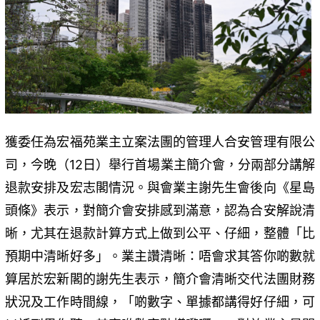
獲委任為宏福苑業主立案法團的管理人合安管理有限公
司，今晚（12日）舉行首場業主簡介會，分兩部分講解
退款安排及宏志閣情況。與會業主謝先生會後向《星島
頭條》表示，對簡介會安排感到滿意，認為合安解說清
晰，尤其在退款計算方式上做到公平、仔細，整體「比
預期中清晰好多」。業主讚清晰：唔會求其答你啲數就
算居於宏新閣的謝先生表示，簡介會清晰交代法團財務
狀況及工作時間線，「啲數字、單據都講得好仔細，可