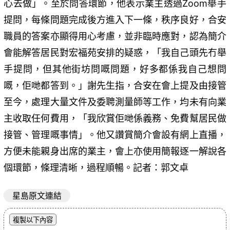
心去做」。至於問答環節，他表示業主透過Zoom舉手
提問，每條問題完成後方進入下一條，秩序良好，合安
職員的答案亦顯得用心考慮，並非臨時應對，認為簡介
會能解答居民對宏福苑安排的疑惑，「我自己頭先冇舉
手提問，但其他街坊問嘅問題，好多都係我自己想問
嘅，佢哋都答到。」謝先生指，合安在會上提及由接管
至今，處理大量文件及委聘測量師等工作，均未有向業
主收取任何費用，「我欣賞佢哋係義務、免費幫居民做
接管、管理嘅事情」。他又讚賞簡介會設有網上直播，
方便未能親身出席的業主，會上亦使用簡報逐一解說各
個環節，條理清晰，過程順暢。記者：郭文卓
星島原文連結