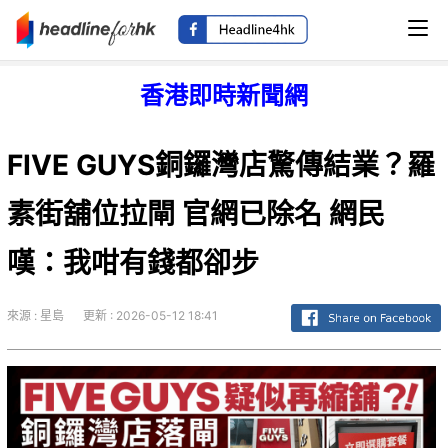
香港即時新聞網
FIVE GUYS銅鑼灣店驚傳結業？羅
素街舖位拉閘 官網已除名 網民
嘆：我咁有錢都卻步
來源 : 星島
更新 : 2026-05-12 18:41