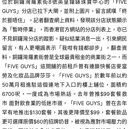
位於銅鑼灣羅素街8號英皇鐘錶珠寶中心的「FIVE
GUYS」分店已拉下大閘，並附上圖片，留言感嘆「終
於捱唔住」。記者翻查網上資料，發現該分店狀態顯示
為「暫時停業」，而香港官方網站的分店列表上，亦已
不見銅鑼灣分店的蹤影。疑似結業消息一出，引來網民
留言，有人更嘲諷表示「我咁有錢都卻步」。翻查資
料，銅鑼灣羅素街曾是全球最貴租金的商業街之一，而
「FIVE GUYS」這間舖的前租戶曾有連鎖快餐店麥當
勞及化妝品品牌莎莎。「FIVE GUYS」於數年前以約
50萬月租進駐這個連地下入口的樓上舖位，面積約
6700呎，一度成為市場熱話。去年曾推$99套餐救
市 面對飲食業的低迷市道，「FIVE GUYS」曾在去年
罕有地推出$130套餐，其後更降價至$99，套餐飲品
更可選擇原價$60的招牌奶昔，被視為應對市場壓力的