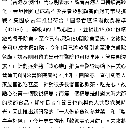
官（香港及澳門）簡惠明表示，隨着香港人口持續高齡
化，吞嚥困難已成為不少長者及照顧者面對的常見挑
戰。集團於去年推出符合「國際吞嚥障礙飲食標準
（IDDSI）」等級4的「軟心膳」，並捐出15,000份精
緻軟餐予院舍，至今已有超過150間院舍受惠，之後院
舍可以成本價訂購，今年1月已將軟餐引進至浸會醫院
餐廳，讓吞咽困難的患者在醫院也可以享用。簡惠明透
露，正計劃逐步將「軟心膳」推廣至醫管局轄下由美心
營運的8間公營醫院餐廳。此外，團隊亦一直研究老人
家最喜歡吃甚麼，針對很多長者喜歡飲茶、吃點心，故
點心為第一個軟餐構思；而第二個構思是針對大時大節
的應節食品，期望長者在節日也能與家人共聚歡樂時
光，因此推出新研發的「一人份鮑魚海參盆菜」和「雙
喜壽桃包」，今年更會推出「軟餐美心月餅」。未來將