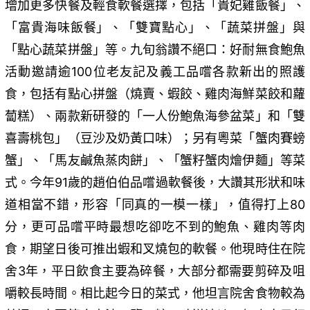
增加更多快餐及輕食軟餐選擇，包括「貴妃雞飯餐」、
「富貴海味飯餐」、「雙寶點心」、「蔬菜拼盤」與
「點心蔬菜拼盤」等。九旬翁讚不絕口：好耐無食鮑魚
活動邀請逾100位老友記及義工品嚐各款新出的照護
食，包括有點心拼盤（燒賣、蝦餃、雞肉海鮮菜餃和蘿
蔔糕）、兩款新研發的「一人份鮑魚海參盆菜」和「雙
喜壽桃包」（豆沙及奶黃口味）；另有粵菜「蟹肉賽螃
蟹」、「馬友鹹魚蒸肉餅」、「蟹籽蟹肉燴伊麵」等菜
式。今年91歲的趙伯伯品嚐過軟餐後，大讚其形狀和味
道相當不錯，形容「同真的一模一樣」，值得打上80
分，更可品嚐平時最想吃卻吃不到的鮑魚、雞肉等肉
食，期望日後可推出蝦和叉燒包的軟餐。他現時住在院
舍3年，平日飲食主要為碎餐，大部分都需要剪碎及咀
嚼較長時間。相比起今日的菜式，他坦言院舍食物較為