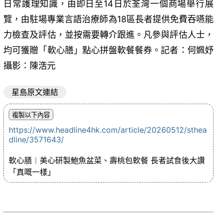
日常護理知識，由即日至14日於荃灣一個商場舉行展
覽，由駐場專業言語治療師為18區長者提供免費吞嚥能
力檢查及評估，並按需要轉介跟進。凡參與評估人士，
均可獲贈「軟心膳」點心拼盤軟餐餐券。記者：何姵妤
攝影：陳浩元
星島原文連結
https://www.headline4hk.com/article/20260512/sthea
dline/3571643/
軟心膳︱美心研製鮑魚盆菜、壽桃包軟餐 長者試食後大讚
「真嘅一樣」