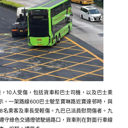
，10人受傷，包括貨車和巴士司機，以及巴士乘
示，一架路線600巴士駛至寶琳路近寶達邨時，與
8名乘客及車長受輕傷。九巴已派員慰問傷者。九
遵守綠色交通燈號駛過路口，貨車則在對面行車線