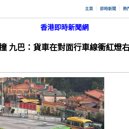
|
|
主頁
即時新聞
熱
香港即時新聞網
撞 九巴：貨車在對面行車線衝紅燈