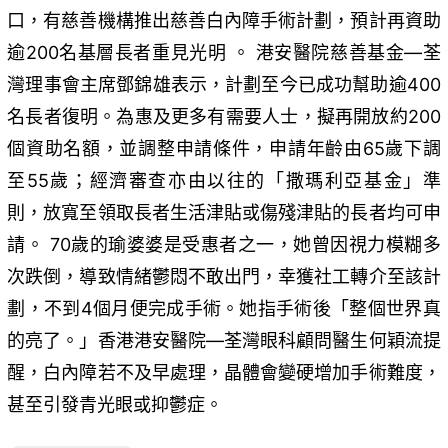
口，有慈善機構推出慈善白內障手術計劃，預計再資助
逾200名基層長者重見光明 。 港安醫院慈善基金—荃
灣理事會主席鄧錦雄表示，計劃至今已成功幫助逾400
名長者復明。為惠及更多有需要人士，擬再開放約200
個資助名額，並調整申請條件，申請年齡由65歲下調
至55歲；經濟審查亦由以往的「撒瑪利亞基金」準
則，放寬至領取長者生活津貼或傷殘津貼的長者均可申
請。 70歲的瑜婆婆是受惠者之一，她曾因視力模糊多
次跌倒，導致情緒鬱悶不敢出門，幸獲社工轉介至該計
劃，不到4個月便完成手術。她指手術後「整個世界真
的亮了。」香港港安醫院—荃灣眼科顧問醫生何穎流提
醒，白內障若不及早處理，晶體會變硬增加手術難度，
甚至引發青光眼或抑鬱症。